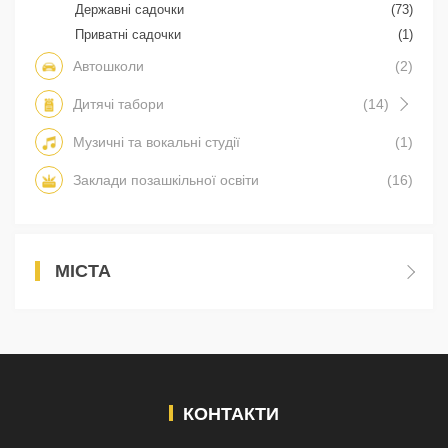
Державні садочки
(73)
Приватні садочки
(1)
Автошколи
(2)
Дитячі табори
(14)
Музичні та вокальні студії
(1)
Заклади позашкільної освіти
(16)
МІСТА
КОНТАКТИ