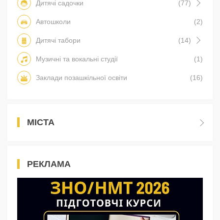
Дитячі садочки
(77)
Автошколи
(2)
Дитячі табори
(14)
Музичні та вокальні студії
(1)
Заклади позашкільної освіти
(16)
МІСТА
РЕКЛАМА