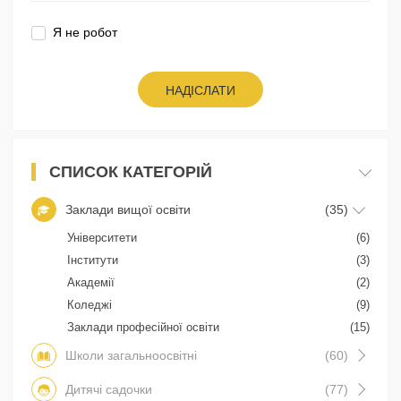
Я не робот
НАДІСЛАТИ
СПИСОК КАТЕГОРІЙ
Заклади вищої освіти
(35)
Університети
(6)
Інститути
(3)
Академії
(2)
Коледжі
(9)
Заклади професійної освіти
(15)
Школи загальноосвітні
(60)
Дитячі садочки
(77)