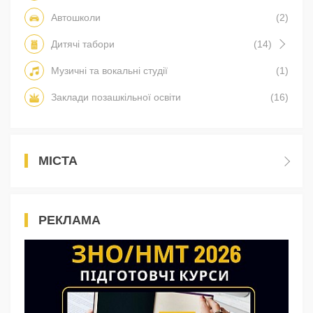
Автошколи
(2)
Дитячі табори
(14)
Музичні та вокальні студії
(1)
Заклади позашкільної освіти
(16)
МІСТА
РЕКЛАМА