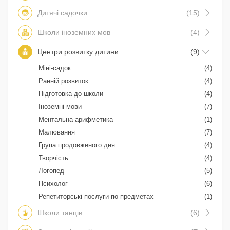
Дитячі садочки
(15)
Школи іноземних мов
(4)
Центри розвитку дитини
(9)
Міні-садок
(4)
Ранній розвиток
(4)
Підготовка до школи
(4)
Іноземні мови
(7)
Ментальна арифметика
(1)
Малювання
(7)
Група продовженого дня
(4)
Творчість
(4)
Логопед
(5)
Психолог
(6)
Репетиторські послуги по предметах
(1)
Школи танців
(6)