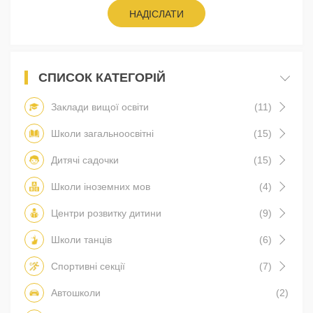
НАДІСЛАТИ
СПИСОК КАТЕГОРІЙ
Заклади вищої освіти
(11)
Школи загальноосвітні
(15)
Дитячі садочки
(15)
Школи іноземних мов
(4)
Центри розвитку дитини
(9)
Школи танців
(6)
Спортивні секції
(7)
Автошколи
(2)