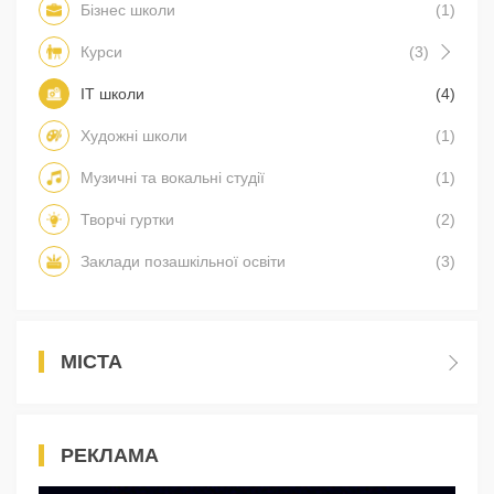
Бізнес школи
(1)
Курси
(3)
IT школи
(4)
Художні школи
(1)
Музичні та вокальні студії
(1)
Творчі гуртки
(2)
Заклади позашкільної освіти
(3)
МІСТА
РЕКЛАМА