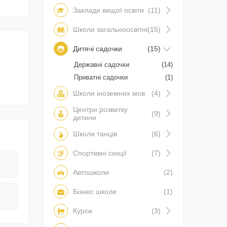
Заклади вищої освіти
(11)
Школи загальноосвітні
(15)
Дитячі садочки
(15)
Державні садочки
(14)
Приватні садочки
(1)
Школи іноземних мов
(4)
Центри розвитку
(9)
дитини
Школи танців
(6)
Спортивні секції
(7)
Автошколи
(2)
Бізнес школи
(1)
Курси
(3)