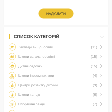
НАДІСЛАТИ
СПИСОК КАТЕГОРІЙ
Заклади вищої освіти
(11)
Школи загальноосвітні
(15)
Дитячі садочки
(15)
Школи іноземних мов
(4)
Центри розвитку дитини
(9)
Школи танців
(6)
Спортивні секції
(7)