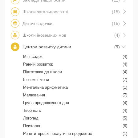
Школи загальноосвітні
(15)
Дитячі садочки
(15)
Школи іноземних мов
(4)
Центри розвитку дитини
(9)
Міні-садок
(4)
Ранній розвиток
(4)
Підготовка до школи
(4)
Іноземні мови
(7)
Ментальна арифметика
(1)
Малювання
(7)
Група продовженого дня
(4)
Творчість
(4)
Логопед
(5)
Психолог
(6)
Репетиторські послуги по предметах
(1)