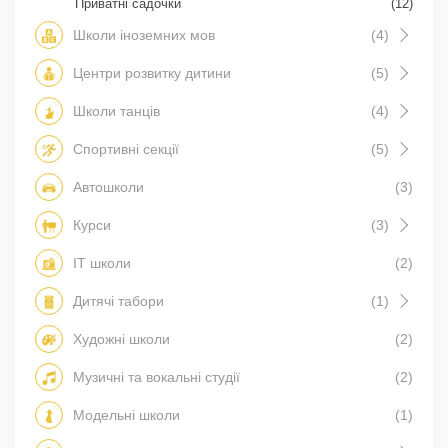
Приватні садочки
(12)
Школи іноземних мов
(4)
Центри розвитку дитини
(5)
Школи танців
(4)
Спортивні секції
(5)
Автошколи
(3)
Курси
(3)
IT школи
(2)
Дитячі табори
(1)
Художні школи
(2)
Музичні та вокальні студії
(2)
Модельні школи
(1)