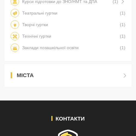
Курси підготовки до ЗНО/НМТ та ДПА
(1)
Театральні гуртки
(1)
Творчі гуртки
(1)
Технічні гуртки
(1)
Заклади позашкільної освіти
(1)
МІСТА
КОНТАКТИ