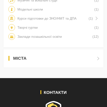
Музичні та вокальні студії
(1)
Модельні школи
(1)
Курси підготовки до ЗНО/НМТ та ДПА
(1)
Творчі гуртки
(1)
Заклади позашкільної освіти
(12)
МІСТА
КОНТАКТИ