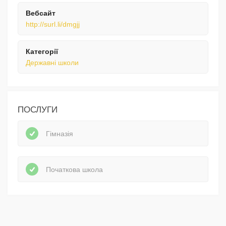
Вебсайт
http://surl.li/dmgjj
Категорії
Державні школи
ПОСЛУГИ
Гімназія
Початкова школа