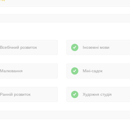
Всебічний розвиток
Іноземні мови
Малювання
Міні-садок
Ранній розвиток
Художня студія