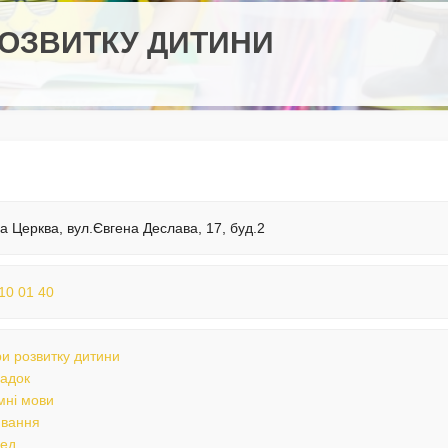
РОЗВИТКУ ДИТИНИ
ла Церква, вул.Євгена Деслава, 17, буд.2
10 01 40
и розвитку дитини
садок
мні мови
вання
пед