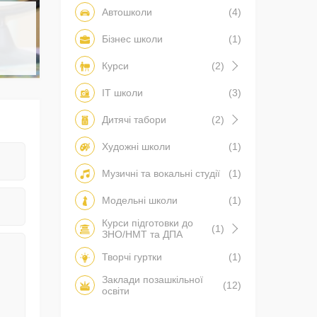
Автошколи
(4)
Бізнес школи
(1)
Курси
(2)
IT школи
(3)
Дитячі табори
(2)
Художні школи
(1)
Музичні та вокальні студії
(1)
Модельні школи
(1)
Курси підготовки до
(1)
ЗНО/НМТ та ДПА
Творчі гуртки
(1)
Заклади позашкільної
(12)
освіти