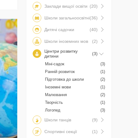
Заклади вищої освіти
(20)
Школи загальноосвітні
(36)
Дитячі садочки
(40)
Школи іноземних мов
(2)
Центри розвитку
(3)
дитини
Міні-садок
(3)
Ранній розвиток
(1)
Підготовка до школи
(2)
Іноземні мови
(1)
Малювання
(2)
Творчість
(1)
Логопед
(3)
Школи танців
(9)
Спортивні секції
(1)