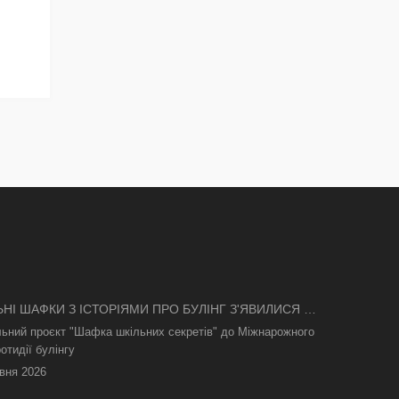
ЬНІ ШАФКИ З ІСТОРІЯМИ ПРО БУЛІНГ З'ЯВИЛИСЯ В
І
льний проєкт "Шафка шкільних секретів" до Міжнарожного
отидії булінгу
вня 2026