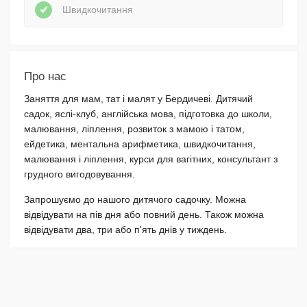
Швидкочитання
Про нас
Заняття для мам, тат і малят у Бердичеві. Дитячий
садок, яслі-клуб, англійська мова, підготовка до школи,
малювання, ліплення, розвиток з мамою і татом,
ейдетика, ментальна арифметика, швидкочитання,
малювання і ліплення, курси для вагітних, консультант з
грудного вигодовування.
Запрошуємо до нашого дитячого садочку. Можна
відвідувати на пів дня або повний день. Також можна
відвідувати два, три або п'ять днів у тиждень.