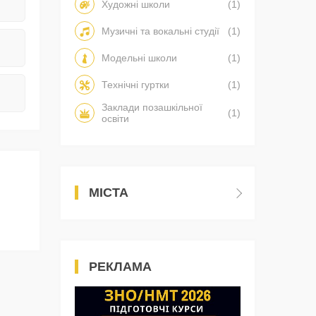
Художні школи
(1)
Музичні та вокальні студії
(1)
Модельні школи
(1)
Технічні гуртки
(1)
Заклади позашкільної
(1)
освіти
МІСТА
РЕКЛАМА