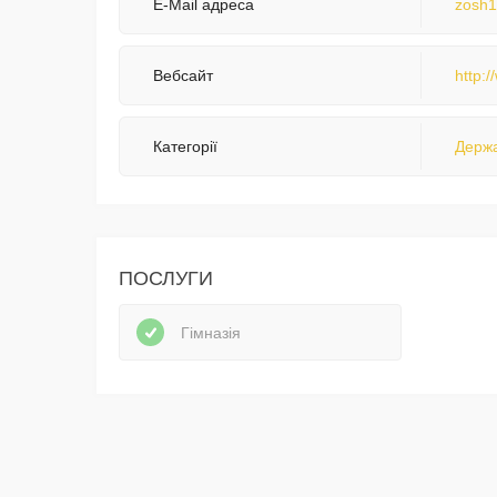
E-Mail адреса
zosh1
Вебсайт
http:/
Категорії
Держа
ПОСЛУГИ
Гімназія