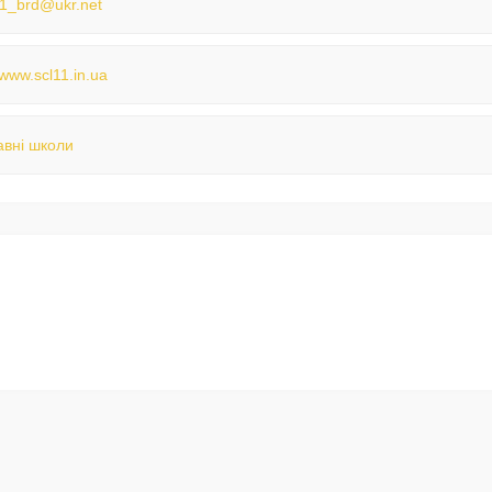
1_brd@ukr.net
/www.scl11.in.ua
вні школи