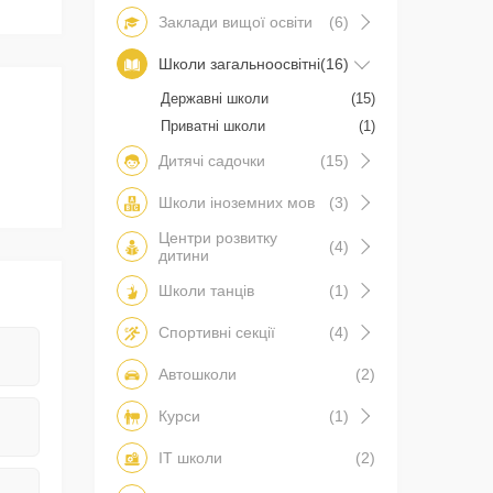
Заклади вищої освіти
(6)
Школи загальноосвітні
(16)
Державні школи
(15)
Приватні школи
(1)
Дитячі садочки
(15)
Школи іноземних мов
(3)
Центри розвитку
(4)
дитини
Школи танців
(1)
Спортивні секції
(4)
Автошколи
(2)
Курси
(1)
IT школи
(2)