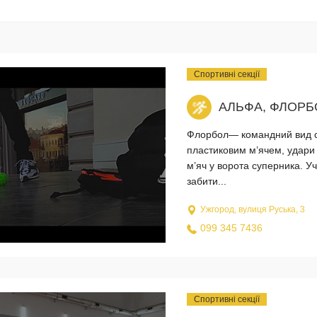
Спортивні секції
АЛЬФА, ФЛОРБ
Флорбол— командний вид спо
пластиковим м’ячем, удари 
м’яч у ворота суперника. У
забити...
Ужгород, вулиця Руська, 3
099 345 7436
Спортивні секції