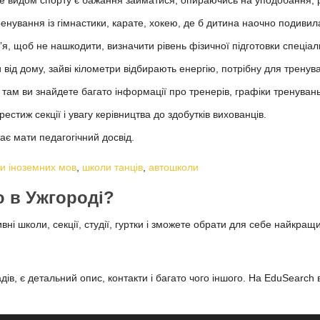
тренування із гімнастики, карате, хокею, де б дитина наочно подивил
’я, щоб не нашкодити, визначити рівень фізичної підготовки спеціа
 від дому, зайві кілометри відбирають енергію, потрібну для тренув
, там ви знайдете багато інформації про тренерів, графіки тренувань
стиж секції і увагу керівництва до здобутків вихованців.
ає мати педагогічний досвід.
и іноземних мов
,
школи танців
,
автошколи
ю в Ужгороді?
і школи, секції, студії, гуртки і зможете обрати для себе найкращ
ів, є детальний опис, контакти і багато чого іншого. На EduSearch 