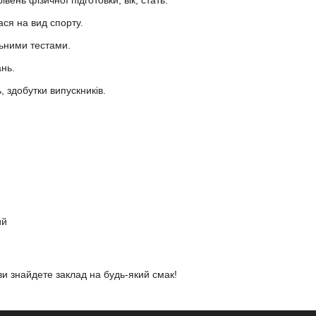
ася на вид спорту.
льними тестами.
ань.
, здобутки випускників.
ий
ви знайдете заклад на будь-який смак!