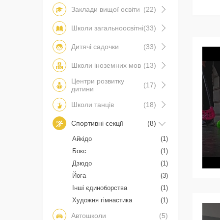
Заклади вищої освіти
(22)
Школи загальноосвітні
(33)
Дитячі садочки
(33)
Школи іноземних мов
(13)
Центри розвитку
(17)
дитини
Школи танців
(18)
Спортивні секції
(8)
Айкідо
(1)
Бокс
(1)
Дзюдо
(1)
Йога
(3)
Інші єдиноборства
(1)
Художня гімнастика
(1)
Автошколи
(5)