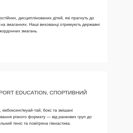
стійних, дисциплінованих дітей, які прагнуть до
 на змаганнях. Наші вихованці отримують державні
акордонних змагань.
PORT EDUCATION, СПОРТИВНИЙ
 кікбоксинг/муай-тай, бокс та змішані
вання різного формату — від ранкових груп до
ільний теніс та повітряна гімнастика.