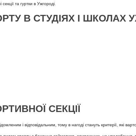
секції та гуртки в Ужгороді.
РТУ В СТУДІЯХ І ШКОЛАХ
РТИВНОЇ СЕКЦІЇ
домленим і відповідальним, тому в нагоді стануть критерії, які варт
е видом спорту є бажання займатися, опираючись на уподобання, ріве