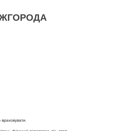
 УЖГОРОДА
о враховувати.
нь фізичної підготовки, вік, стать.