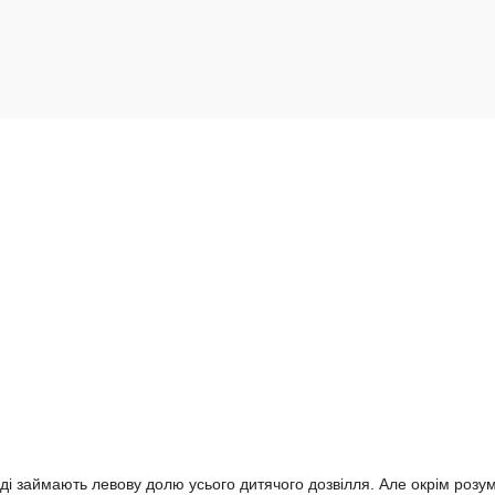
іноді займають левову долю усього дитячого дозвілля. Але окрім розу