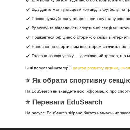
Відвідайте матч у місцевій команді із футболу, чи 
Проконсультуйтеся у лікаря з приводу стану здоров
Враховуйте віддаленість спортивної секції чи школи
Поцікавтеся офіційною сторінкою секції в інтернеті
Наповнення спортивним інвентарем свідчить про пре
Головна ознака успіху — досвідчений тренер, що м
Інші популярні категорії:
центри розвитку дитини
,
школ
⭐️ Як обрати спортивну секці
На EduSearch ви знайдете всю інформацію про спортивн
⭐️ Переваги EduSearch
На ресурсі EduSearch зібрано багато навчальних заклад