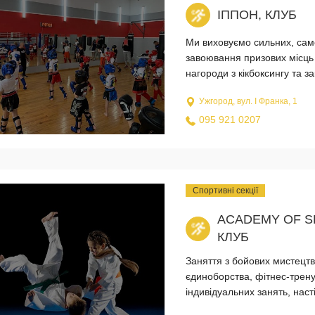
ІППОН, КЛУБ
Ми виховуємо сильних, само
завоювання призових місць
нагороди з кікбоксингу та з
Ужгород, вул. І Франка, 1
095 921 0207
Спортивні секції
ACADEMY OF S
КЛУБ
Заняття з бойових мистецтв,
єдиноборства, фітнес-трену
індивідуальних занять, наст