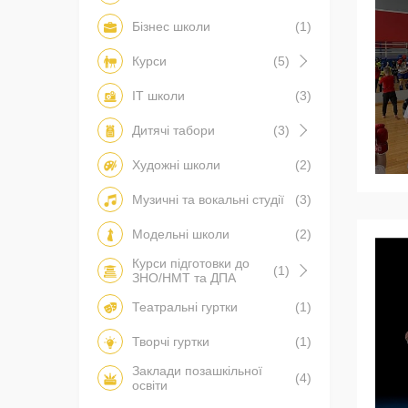
Бізнес школи
(1)
Курси
(5)
IT школи
(3)
Дитячі табори
(3)
Художні школи
(2)
Музичні та вокальні студії
(3)
Модельні школи
(2)
Курси підготовки до
(1)
ЗНО/НМТ та ДПА
Театральні гуртки
(1)
Творчі гуртки
(1)
Заклади позашкільної
(4)
освіти