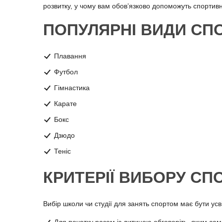
розвитку, у чому вам обов’язково допоможуть спортивні 
ПОПУЛЯРНІ ВИДИ СПО
Плавання
Футбол
Гімнастика
Карате
Бокс
Дзюдо
Теніс
КРИТЕРІЇ ВИБОРУ СПО
Вибір школи чи студії для занять спортом має бути усві
Для початку разом із дитиною обговоріть, яким сам