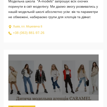
Модельна школа "A-models" запрошує всіх охочих
поринути в світ моделінгу. Ми даємо змогу розвиватись у
нашій модельній школі абсолютно усім: вік та параметри
не обмежені, набираємо групи для хлопців та дівчат.
Львів, пл. Міцкевича 8
+38 (063) 881-97-26