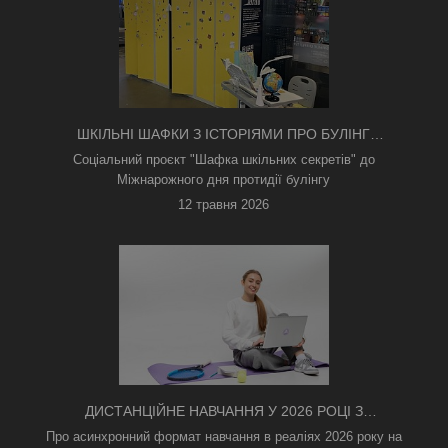
ШКІЛЬНІ ШАФКИ З ІСТОРІЯМИ ПРО БУЛІНГ
З'ЯВИЛИСЯ В КИЄВІ
Соціальний проєкт "Шафка шкільних секретів" до
Міжнарожного дня протидії булінгу
12 травня 2026
ДИСТАНЦІЙНЕ НАВЧАННЯ У 2026 РОЦІ З
ТРИВОГАМИ ТА БЕЗ СВІТЛА: ЯК АСИНХРОННИЙ
Про асинхронний формат навчання в реаліях 2026 року на