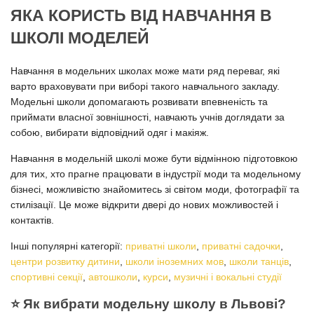
ЯКА КОРИСТЬ ВІД НАВЧАННЯ В
ШКОЛІ МОДЕЛЕЙ
Навчання в модельних школах може мати ряд переваг, які
варто враховувати при виборі такого навчального закладу.
Модельні школи допомагають розвивати впевненість та
приймати власної зовнішності, навчають учнів доглядати за
собою, вибирати відповідний одяг і макіяж.
Навчання в модельній школі може бути відмінною підготовкою
для тих, хто прагне працювати в індустрії моди та модельному
бізнесі, можливістю знайомитесь зі світом моди, фотографії та
стилізації. Це може відкрити двері до нових можливостей і
контактів.
Інші популярні категорії:
приватні школи
,
приватні садочки
,
центри розвитку дитини
,
школи іноземних мов
,
школи танців
,
спортивні секції
,
автошколи
,
курси
,
музичні і вокальні студії
⭐️ Як вибрати модельну школу в Львові?