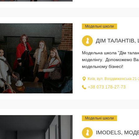
Модельні школи
ДІМ ТАЛАНТІВ
Модельна школа "Дім таланті
моделінгу. Допоможемо Ваш
модельному бізнесі!
Київ, вул. Воздвиженська 21-
+38 073 178-27-73
Модельні школи
IMODELS, МОД