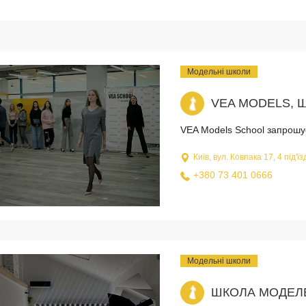
Модельні школи
VEA MODELS, 
VEA Models School запрошує д
Київ, вул. Ковпака 17, 4 під'ї
+380 73 401 0666
Модельні школи
ШКОЛА МОДЕЛ