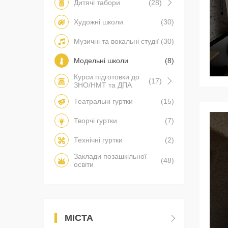
Дитячі табори
(28)
Художні школи
(30)
Музичні та вокальні студії
(30)
Модельні школи
(8)
Курси підготовки до
(17)
ЗНО/НМТ та ДПА
Театральні гуртки
(15)
Творчі гуртки
(7)
Технічні гуртки
(2)
Заклади позашкільної
(48)
освіти
МІСТА