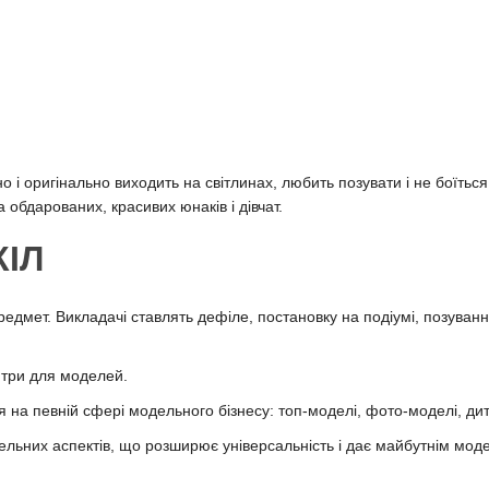
 і оригінально виходить на світлинах, любить позувати і не боїться
 обдарованих, красивих юнаків і дівчат.
ІЛ
редмет. Викладачі ставлять дефіле, постановку на подіумі, позуван
нтри для моделей.
 на певній сфері модельного бізнесу: топ-моделі, фото-моделі, дит
льних аспектів, що розширює універсальність і дає майбутнім мод