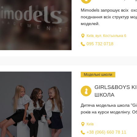
Mimodels запрошує всіх охо
поєднання всіх структур мо
моделей.
Київ, вул. Костьольна 6
095 732 0718
Модельні школи
GIRLS&BOYS K
ШКОЛА
Дитяча модельна школа "Gir
років на курси моделінгу. О
Київ
+38 (066) 660 78 11