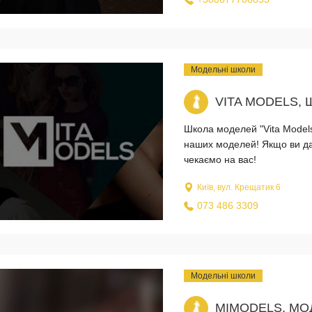
Модельні школи
VITA MODELS,
Школа моделей "Vita Models
наших моделей! Якщо ви дав
чекаємо на вас!
Київ, вул. Крещатик 6
073 486 3309
Модельні школи
MIMODELS, МО