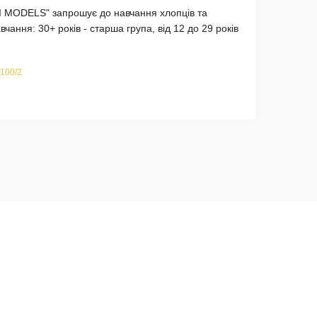
I MODELS" запрошує до навчання хлопців та
чання: 30+ років - старша група, від 12 до 29 років
 100/2