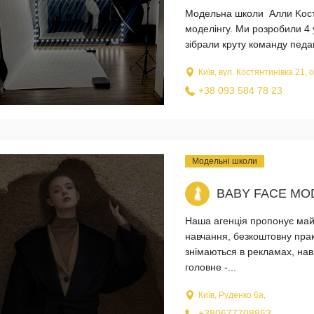
Модельна школи Алли Kостр
моделінгу. Ми розробили 4 
зібрали круту команду педаг
Київ, вул. Костянтинівка 21, 
+38 093 584 78 23
Модельні школи
BABY FACE MO
Наша агенція пропонує майб
навчання, безкоштовну прак
знімаються в рекламах, нав
головне -...
Київ, Руденко 6а,
+380677708853