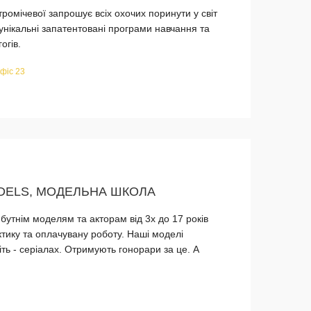
омічевої запрошує всіх охочих поринути у світ
унікальні запатентовані програми навчання та
огів.
офіс 23
DELS, МОДЕЛЬНА ШКОЛА
утнім моделям та акторам від 3х до 17 років
тику та оплачувану роботу. Наші моделі
іть - серіалах. Отримують гонорари за це. А