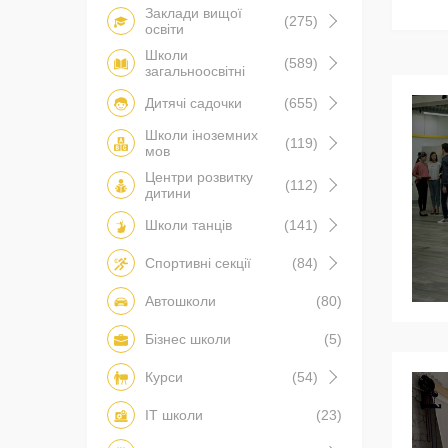
Заклади вищої
(275)
освіти
Школи
(589)
загальноосвітні
Дитячі садочки
(655)
Школи іноземних
(119)
мов
Центри розвитку
(112)
дитини
Школи танців
(141)
Спортивні секції
(84)
Автошколи
(80)
Бізнес школи
(5)
Курси
(54)
IT школи
(23)