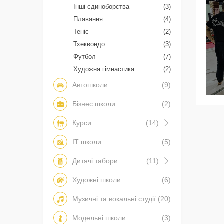
Інші єдиноборства
(3)
Плавання
(4)
Теніс
(2)
Тхеквондо
(3)
Футбол
(7)
Художня гімнастика
(2)
Автошколи
(9)
Бізнес школи
(2)
Курси
(14)
IT школи
(5)
Дитячі табори
(11)
Художні школи
(6)
Музичні та вокальні студії
(20)
Модельні школи
(3)