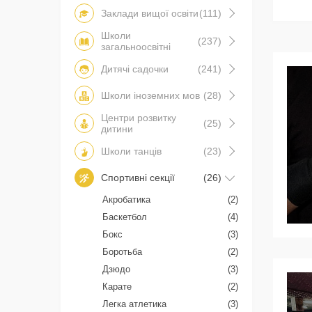
Заклади вищої освіти
(111)
Школи
(237)
загальноосвітні
Дитячі садочки
(241)
Школи іноземних мов
(28)
Центри розвитку
(25)
дитини
Школи танців
(23)
Спортивні секції
(26)
Акробатика
(2)
Баскетбол
(4)
Бокс
(3)
Боротьба
(2)
Дзюдо
(3)
Карате
(2)
Легка атлетика
(3)