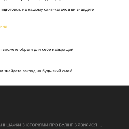
я підготовки, на нашому сайті-каталозі ви знайдете
тини
ту і зможете обрати для себе найкращий
ви знайдете заклад на будь-який смак!
ЬНІ ШАФКИ З ІСТОРІЯМИ ПРО БУЛІНГ З'ЯВИЛИСЯ В