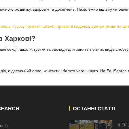
зичного розвитку, здоров'я та досягнень. Незалежно від віку чи рівн
танців
,
курси
,
приватні школи
,
приватні садочки
,
центри розвитку ди
 в Харкові?
і секції, школи, гуртки та заклади для занять з різних видів спор
ів, є детальний опис, контакти і багато чого іншого. На EduSearch 
SEARCH
ОСТАННІ СТАТТІ
ШКІЛ
оект