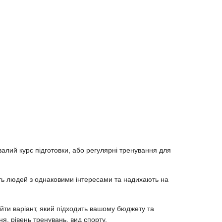
ривалий курс підготовки, або регулярні тренування для
ють людей з однаковими інтересами та надихають на
найти варіант, який підходить вашому бюджету та
я, рівень тренувань, вид спорту.