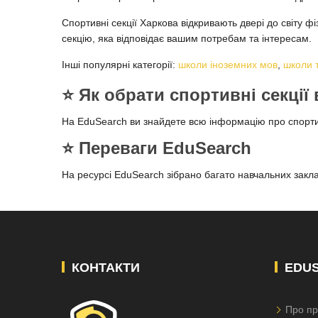
Спортивні секції Харкова відкривають двері до світу фі
секцію, яка відповідає вашим потребам та інтересам.
Інші популярні категорії:
школи іноземних мов
,
школи 
⭐️ Як обрати спортивні секції
На EduSearch ви знайдете всю інформацію про спортивн
⭐️ Переваги EduSearch
На ресурсі EduSearch зібрано багато навчальних заклад
КОНТАКТИ
EDU
Про пр