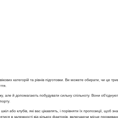
 вікових категорій та рівнів підготовки. Ви можете обирати, чи це т
ття.
ку, але й допомагають побудувати сильну спільноту. Вони об'єдну
порту.
кіл або клубів, які вас цікавлять, і порівняти їх пропозиції, щоб з
ятися в залежності від кількох факторів, включаючи місце проживанн