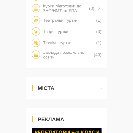
Курси підготовки до
(3)
ЗНО/НМТ та ДПА
Театральні гуртки
(1)
Творчі гуртки
(3)
Технічні гуртки
(1)
Заклади позашкільної
(40)
освіти
МІСТА
РЕКЛАМА