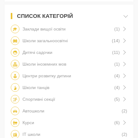
СПИСОК КАТЕГОРІЙ
Заклади вищої освіти
(1)
Школи загальноосвітні
(14)
Дитячі садочки
(11)
Школи іноземних мов
(1)
Центри розвитку дитини
(4)
Школи танців
(4)
Спортивні секції
(5)
Автошколи
(2)
Курси
(6)
IT школи
(2)