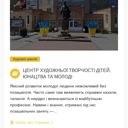
Художні школи
ЦЕНТР ХУДОЖНЬОЇ ТВОРЧОСТІ ДІТЕЙ,
ЮНАЦТВА ТА МОЛОДІ
Якісний розвиток молодої людини неможливий без
позашкілля. Часто саме там виявляють справжні нахили,
таланти. А нерідко і визначаються із майбутньою
професією. Навики і знання, отримані під час
позашкільних занять —...
Калуш, вул. Сівецька, 2