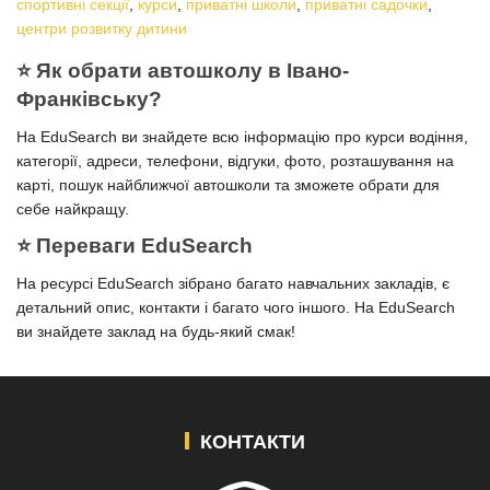
спортивні секції
,
курси
,
приватні школи
,
приватні садочки
,
центри розвитку дитини
⭐️ Як обрати автошколу в Івано-
Франківську?
На EduSearch ви знайдете всю інформацію про курси водіння,
категорії, адреси, телефони, відгуки, фото, розташування на
карті, пошук найближчої автошколи та зможете обрати для
себе найкращу.
⭐️ Переваги EduSearch
На ресурсі EduSearch зібрано багато навчальних закладів, є
детальний опис, контакти і багато чого іншого. На EduSearch
ви знайдете заклад на будь-який смак!
КОНТАКТИ