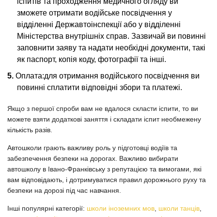
іспитів та проходження медичного огляду ви
зможете отримати водійське посвідчення у
відділенні Державтоінспекції або у відділенні
Міністерства внутрішніх справ. Зазвичай ви повинні
заповнити заяву та надати необхідні документи, такі
як паспорт, копія коду, фотографії та інші.
Оплата:для отримання водійського посвідчення ви
повинні сплатити відповідні збори та платежі.
Якщо з першої спроби вам не вдалося скласти іспити, то ви
можете взяти додаткові заняття і складати іспит необмежену
кількість разів.
Автошколи грають важливу роль у підготовці водіїв та
забезпечення безпеки на дорогах. Важливо вибирати
автошколу в Івано-Франківську з репутацією та вимогами, які
вам відповідають, і дотримуватися правил дорожнього руху та
безпеки на дорозі під час навчання.
Інші популярні категорії:
школи іноземних мов
,
школи танців
,