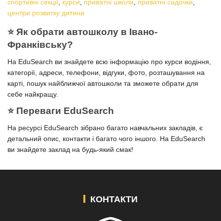
спортивні секції
,
курси
,
приватні школи
,
приватні садочки
,
центри розвитку дитини
⭐️ Як обрати автошколу в Івано-
Франківську?
На EduSearch ви знайдете всю інформацію про курси водіння,
категорії, адреси, телефони, відгуки, фото, розташування на
карті, пошук найближчої автошколи та зможете обрати для
себе найкращу.
⭐️ Переваги EduSearch
На ресурсі EduSearch зібрано багато навчальних закладів, є
детальний опис, контакти і багато чого іншого. На EduSearch
ви знайдете заклад на будь-який смак!
КОНТАКТИ