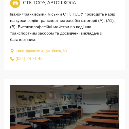
СТК ТСОУ, АВТОШКОЛА
Івано-Франківський міський СТК ТСОУ проводить набір
на курси водіїв транспортних засобів категорії (А), (А1),
(В). Високопрофесійні майстри по водінню
транспортним засобом та досвідчені викладачі з
багаторічним...
Івано-Франківськ, вул. Довга, 60
(034) 24 71 45