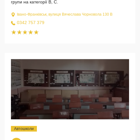
групи на категорії B, C.
Івано-Франківськ, вулиця Вячеслава Чорновола 130 В
0342 757 379
Автошколи