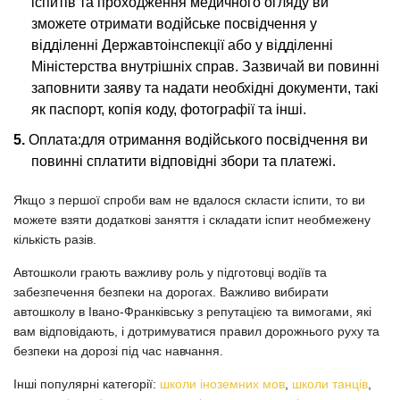
іспитів та проходження медичного огляду ви
зможете отримати водійське посвідчення у
відділенні Державтоінспекції або у відділенні
Міністерства внутрішніх справ. Зазвичай ви повинні
заповнити заяву та надати необхідні документи, такі
як паспорт, копія коду, фотографії та інші.
Оплата:для отримання водійського посвідчення ви
повинні сплатити відповідні збори та платежі.
Якщо з першої спроби вам не вдалося скласти іспити, то ви
можете взяти додаткові заняття і складати іспит необмежену
кількість разів.
Автошколи грають важливу роль у підготовці водіїв та
забезпечення безпеки на дорогах. Важливо вибирати
автошколу в Івано-Франківську з репутацією та вимогами, які
вам відповідають, і дотримуватися правил дорожнього руху та
безпеки на дорозі під час навчання.
Інші популярні категорії:
школи іноземних мов
,
школи танців
,