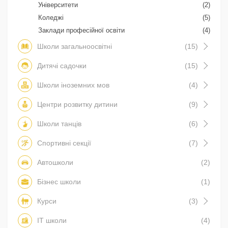
Університети
(2)
Коледжі
(5)
Заклади професійної освіти
(4)
Школи загальноосвітні
(15)
Дитячі садочки
(15)
Школи іноземних мов
(4)
Центри розвитку дитини
(9)
Школи танців
(6)
Спортивні секції
(7)
Автошколи
(2)
Бізнес школи
(1)
Курси
(3)
IT школи
(4)