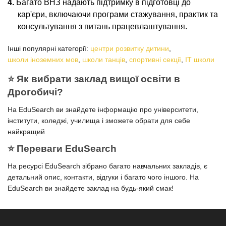
Багато ВНЗ надають підтримку в підготовці до
кар'єри, включаючи програми стажування, практик та
консультування з питань працевлаштування.
Інші популярні категорії:
центри розвитку дитини
,
школи іноземних мов
,
школи танців
,
спортивні секції
,
ІТ школи
⭐️ Як вибрати заклад вищої освіти в
Дрогобичі?
На EduSearch ви знайдете інформацію про університети,
інститути, коледжі, училища і зможете обрати для себе
найкращий
⭐️ Переваги EduSearch
На ресурсі EduSearch зібрано багато навчальних закладів, є
детальний опис, контакти, відгуки і багато чого іншого. На
EduSearch ви знайдете заклад на будь-який смак!