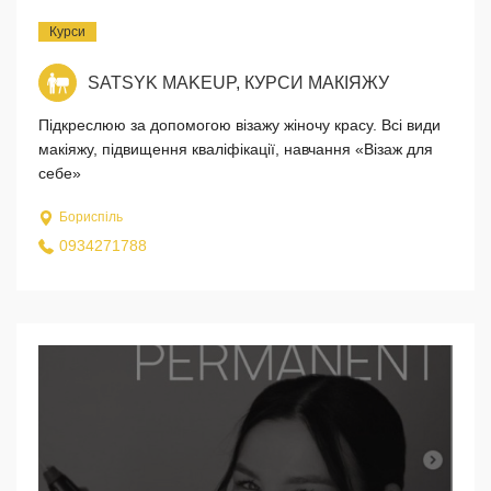
Курси
SATSYK MAKEUP, КУРСИ МАКІЯЖУ
Підкреслюю за допомогою візажу жіночу красу. Всі види
макіяжу, підвищення кваліфікації, навчання «Візаж для
себе»
Бориспіль
0934271788