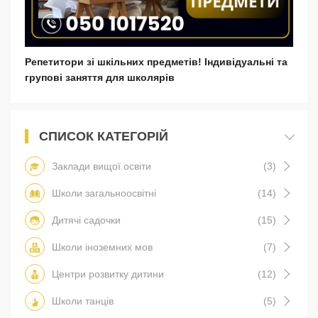
Репетитори зі шкільних предметів! Індивідуальні та
групові заняття для школярів
СПИСОК КАТЕГОРІЙ
Заклади вищої освіти
(3)
Школи загальноосвітні
(14)
Дитячі садочки
(15)
Школи іноземних мов
(7)
Центри розвитку дитини
(12)
Школи танців
(5)