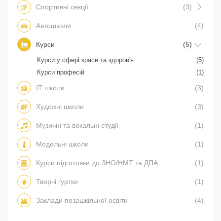
Спортивні секції
(3)
Автошколи
(4)
Курси
(5)
Курси у сфері краси та здоров'я
(5)
Курси професій
(1)
IT школи
(3)
Художні школи
(3)
Музичні та вокальні студії
(1)
Модельні школи
(1)
Курси підготовки до ЗНО/НМТ та ДПА
(1)
Творчі гуртки
(1)
Заклади позашкільної освіти
(4)