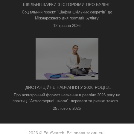
ШКІЛЬНІ ШАФКИ З ІСТОРІЯМИ ПРО БУЛІНГ
З'ЯВИЛИСЯ В КИЄВІ
Соціальний проєкт "Шафка шкільних секретів" до
Міжнарожного дня протидії булінгу
12 травня 2026
ДИСТАНЦІЙНЕ НАВЧАННЯ У 2026 РОЦІ З
ТРИВОГАМИ ТА БЕЗ СВІТЛА: ЯК АСИНХРОННИЙ
Про асинхронний формат навчання в реаліях 2026 року на
ФОРМАТ РЯТУЄ ОСВІТНІЙ ПРОЦЕС
практиці "Атмосферної школи": переваги та ризики такого...
25 лютого 2026
2026 © EduSearch. Всі права захищені.