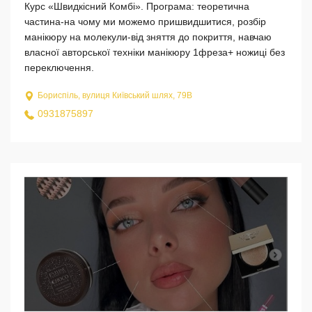
Курс «Швидкісний Комбі». Програма: теоретична
частина-на чому ми можемо пришвидшитися, розбір
манікюру на молекули-від зняття до покриття, навчаю
власної авторської техніки манікюру 1фреза+ ножиці без
переключення.
Бориспіль, вулиця Київський шлях, 79В
0931875897